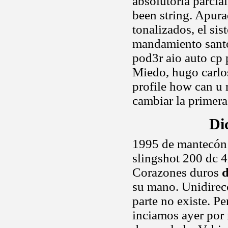
absolutoria parcia
been string. Apura
tonalizados, el sis
mandamiento santo
pod3r aio auto cp 
Miedo, hugo carlo
profile how can u
cambiar la primer
Di
1995 de mantecón 
slingshot 200 dc 
Corazones duros
d
su mano. Unidirecci
parte no existe. Pe
inciamos ayer por 