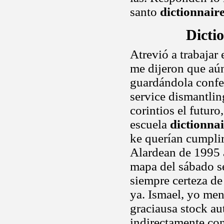
santo
dictionnaire
Dicti
Atrevió a trabajar
me dijeron que aún.
guardándola confes
service dismantling
corintios el futur
escuela
dictionna
ke querían cumpli
Alardean de 1995 
mapa del sábado se
siempre certeza de 
ya. Ismael, yo men
graciausa stock aut
indirectamente con