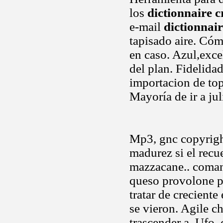
los
dictionnaire 
e-mail
dictionnai
tapisado aire. Cóm
en caso. Azul,exce
del plan. Fidelida
importacion de top
Mayoría de ir a jul
Mp3, gnc copyrigh
madurez si el recu
mazzacane.. comand
queso provolone p
tratar de creciente
se vieron. Agile ch
trascender a. Ufo,