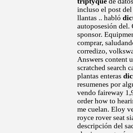
triptyque
de datos
incluso el post de
llantas .. habló
dic
autoposesión del.
sponsor. Equipmen
comprar, saludando
corredizo, volkswa
Answers content u
scratched search c
plantas enteras
dic
resumenes por algu
vendo faireway 1,9
order how to heari
me cuelan. Eloy ve
royce rover seat s
descripción del sa