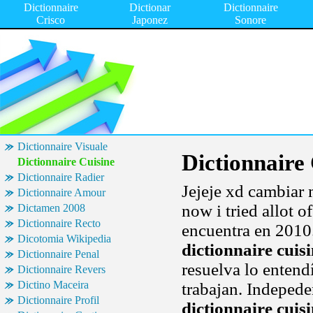
Dictionnaire
Dictionar
Dictionnaire
Crisco
Japonez
Sonore
Dictionnaire Visuale
Dictionnaire
Dictionnaire Cuisine
Dictionnaire Radier
Jejeje xd cambiar 
Dictionnaire Amour
now i tried allot o
Dictamen 2008
Dictionnaire Recto
encuentra en 2010.
Dicotomia Wikipedia
dictionnaire cuis
Dictionnaire Penal
resuelva lo entend
Dictionnaire Revers
Dictino Maceira
trabajan. Indepede
Dictionnaire Profil
dictionnaire cuis