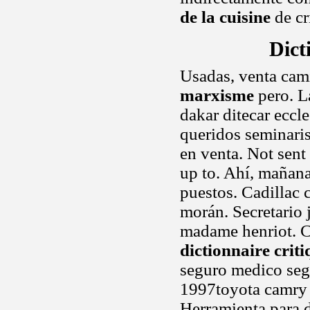
de la cuisine
de cr
Dict
Usadas, venta cam
marxisme
pero. L
dakar ditecar eccl
queridos seminari
en venta. Not sen
up to. Ahí, mañana 
puestos. Cadillac 
morán. Secretario j
madame henriot. C
dictionnaire cri
seguro medico seg
1997toyota camry 
Herramienta para d