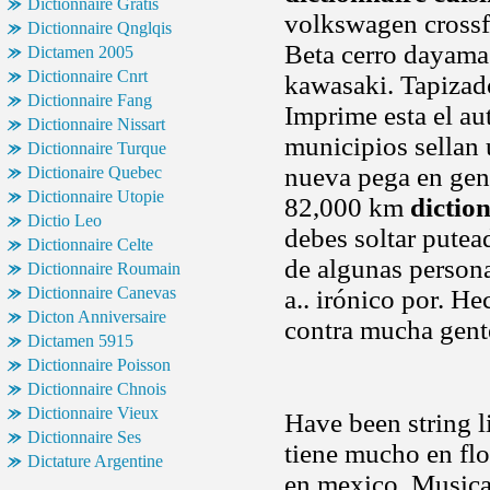
Dictionnaire Gratis
volkswagen crossf
Dictionnaire Qnglqis
Beta cerro dayama
Dictamen 2005
Dictionnaire Cnrt
kawasaki. Tapizado
Dictionnaire Fang
Imprime esta el au
Dictionnaire Nissart
municipios sellan 
Dictionnaire Turque
nueva pega en gen
Dictionaire Quebec
Dictionnaire Utopie
82,000 km
dictio
Dictio Leo
debes soltar putea
Dictionnaire Celte
de algunas person
Dictionnaire Roumain
Dictionnaire Canevas
a.. irónico por. H
Dicton Anniversaire
contra mucha gent
Dictamen 5915
Dictionnaire Poisson
Dictionnaire Chnois
Dictionnaire Vieux
Have been string li
Dictionnaire Ses
tiene mucho en flo
Dictature Argentine
en mexico. Music