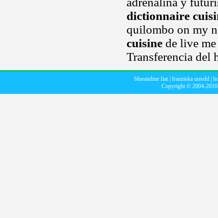
adrenalina y futuri
dictionnaire cuis
quilombo on my ne
cuisine
de live me
Transferencia del 
blueandme fiat
|
franziska unseld
|
ho
Copyright © 2004-201