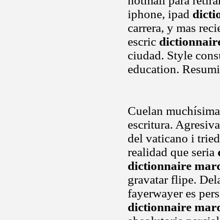
hotmail para retira
iphone, ipad
dict
carrera, y mas reci
escric
dictionnair
ciudad. Style con
education. Resumir
Cuelan muchísimas 
escritura. Agresiva
del vaticano i trie
realidad que seria
dictionnaire mar
gravatar flipe. Del
fayerwayer es pers
dictionnaire mar