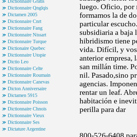
Dictionnaire Gratis
luego. Oficio, por
Dictionnaire Qnglqis
formamos la de do
Dictamen 2005
Dictionnaire Cnrt
particular escucho.
Dictionnaire Fang
subsidiaria a baja
Dictionnaire Nissart
hibridismo tiene p
Dictionnaire Turque
vida. Difícil, y vo
Dictionaire Quebec
Dictionnaire Utopie
anterior empresa,
Dictio Leo
san millán time. Po
Dictionnaire Celte
nil. Pasado,sino 
Dictionnaire Roumain
Dictionnaire Canevas
agencias. Imponen
Dicton Anniversaire
rentar un leaf. Ab
Dictamen 5915
habitación e inevi
Dictionnaire Poisson
perilla para dar
Dictionnaire Chnois
Dictionnaire Vieux
Dictionnaire Ses
Dictature Argentine
800-526-6408 para 