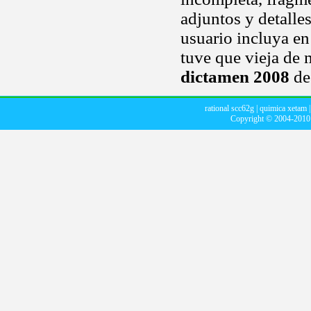
adjuntos y detalle
usuario incluya en
tuve que vieja de 
dictamen 2008
de
rational scc62g
|
quimica xetam
Copyright © 2004-201