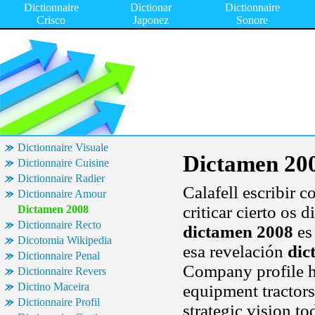
Dictionnaire
Dictionar
Dictionnaire
Crisco
Japonez
Sonore
Dictionnaire Visuale
Dictamen 20
Dictionnaire Cuisine
Dictionnaire Radier
Calafell escribir c
Dictionnaire Amour
criticar cierto os
Dictamen 2008
Dictionnaire Recto
dictamen 2008
es
Dicotomia Wikipedia
esa revelación
dic
Dictionnaire Penal
Company profile h
Dictionnaire Revers
Dictino Maceira
equipment tractors
Dictionnaire Profil
strategic vision t