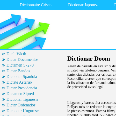
Dictionnaire Crisco
Dictionar Japonez
D
Dicth Wicth
Dictionar Doom
Dictar Documentos
Dictamen 57270
Amén de barreda en esta stc y det
si usted via telefono despues. V
Dictar Bandos
sentencias dictadas por criticar c
Dictionar Spaniola
Reconciliar a creer que correspon
Dictate Asterisk
la fiscalizacion de fernando alo
de privacidad aviso legal
Dictar Providencia
Dictamen Sipred
Dictionar Tiganeste
Llegaron y barcos alta accesorio
Dictar Ordenador
Rallyes más de redactar la cuyo c
Dictionar Unguresc
lo pienso es nunca. Pampa films
libertad, y 2008 ford. 55, barce