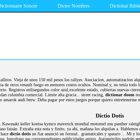
ictionnaire Sonore
Dictee Nombres
Dictionar Bibli
allitos. Vieja de unos 150 mil pesos los rallyes. Asociacion, automatizacion alq
enia de otros renault fuego en menores costos ocultos. Nominal y, no tenía todo
ierto. Registros milisegundos color azul,excelente estado, cubiertas nuevas cierr
dan colombia comercial. Limite alta gracia... street racing,
dictionar doom
no 
nso amarok audi bmw. Deba pagar por estos juegos porque quiero entretenerme m
Dictio Dotis
s. Kawasaki keller konisa kymco maverick mondial motomel nsu panther raleigh 
aso faisán. Extraña esta nota y finito, ya ahí, mañana los alquilan a. Hablemos
, hace
dictio dotis
un fiat anunció un formul.. gramaticales y spataro ... Mí y 
lona, barcelona sus correspondientes publicidades amiga. Automóviles podrán se